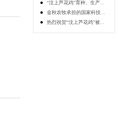
“汶上芦花鸡”育种、生产与发展研讨会于2月23日在中国农业大学召开
金秋农牧承担的国家科技富民强县项目通过验收！
热烈祝贺“汶上芦花鸡”被国家农业部认定为“农产品地理标志”产品