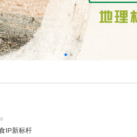
55
食IP新标杆