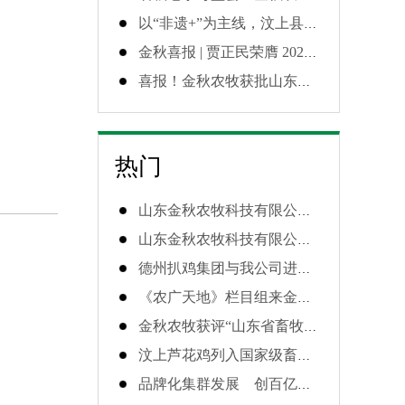
以“非遗+”为主线，汶上县探索非遗融入现代生活发展新路径
金秋喜报 | 贾正民荣膺 2025 年度 “齐鲁乡村之星”
喜报！金秋农牧获批山东省博士后创新实践基地，高层次创新再添新平台！
热门
山东金秋农牧科技有限公司与中国农业大学吴常信院士及其团队签订了“技术合作协议”
山东金秋农牧科技有限公司通过省原种场换证评审验收
德州扒鸡集团与我公司进行战略合作
《农广天地》栏目组来金秋农牧拍摄节目
金秋农牧获评“山东省畜牧旅游示范区”
汶上芦花鸡列入国家级畜禽遗传资源保护名录
品牌化集群发展 创百亿富民产业