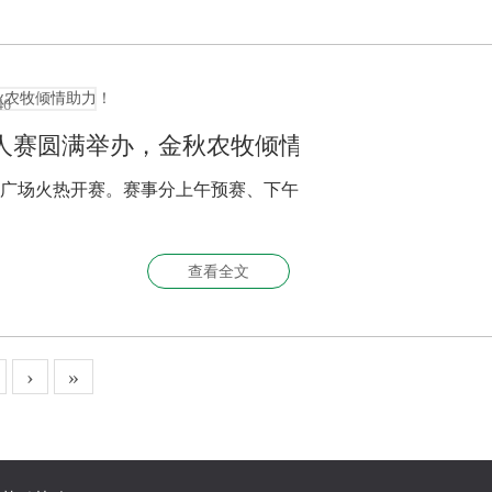
46
人赛圆满举办，金秋农牧倾情助力！
广场火热开赛。赛事分上午预赛、下午
查看全文
›
»