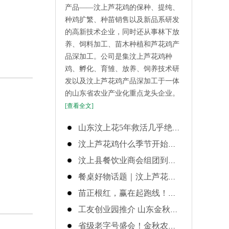
产品——汶上芦花鸡的保种、提纯、
种鸡扩繁、种苗销售以及新品系研发
的高新技术企业，同时还从事林下放
养、饲料加工、苗木种植和芦花鸡产
品深加工。公司是集汶上芦花鸡种
鸡、孵化、育雏、放养、饲养技术研
发以及汶上芦花鸡产品深加工于一体
的山东省农业产业化重点龙头企业。
[查看全文]
山东汶上花5年救活几乎绝迹的“老品种”芦花鸡，2024年产业链产值突破10亿，成农民口袋
汶上芦花鸡什么季节开始养殖最合适？
汶上县餐饮业商会组团到金秋农牧观摩考察
餐桌好物话题｜汶上芦花鸡蛋，凭什么成为全家放心蛋首选？
苗正根红，赢在起跑线！金秋农牧纯种汶上芦花鸡苗，开启您的高效养殖之路
工友创业园推介 山东金秋农牧科技股份有限公司：深耕芦花鸡产业 赋能乡村振兴
省级老字号盛会！金秋农牧受邀参会