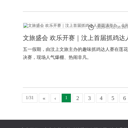
2026-05-02 08:24:
文旅盛会 欢乐开赛｜汶上首届抓鸡达
五一假期，由汶上文旅主办的趣味抓鸡达人赛在莲花
决赛，现场人气爆棚、热闹非凡。
«
‹
2
3
4
5
6
1/31
1