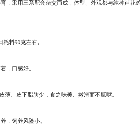
，采用三系配套杂交而成，体型、外观都与纯种芦花
日耗料90克左右。
着，口感好。
皮薄、皮下脂肪少，食之味美、嫩滑而不腻嘴。
养，饲养风险小。