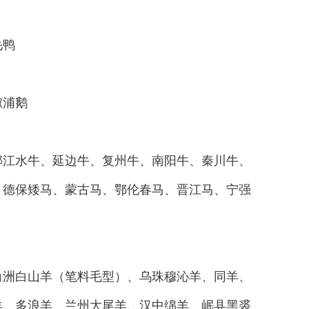
毛鸭
溆浦鹅
江水牛、延边牛、复州牛、南阳牛、秦川牛、
、德保矮马、蒙古马、鄂伦春马、晋江马、宁强
洲白山羊（笔料毛型）、乌珠穆沁羊、同羊、
羊、多浪羊、兰州大尾羊、汉中绵羊、岷县黑裘