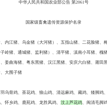
中华人民共和国农业部公告 第2061号
国家级畜禽遗传资源保护名录
内江猪、乌金猪（大河猪）、五指山猪、二花脸猪、梅
沙子岭猪、通城猪、监利猪）、清平猪、滇南小耳猪、槐
）、姜曲海猪、粤东黑猪、汉江黑猪、安庆六白猪、莆田
猪、大围子猪
乌骨鸡、茶花鸡、狼山鸡、清远麻鸡、藏鸡、矮脚鸡、
鸡、怀乡鸡、鹿苑鸡、龙胜凤鸡、
汶上芦花鸡
、闽清毛脚