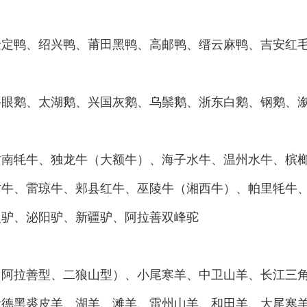
鸭、绍兴鸭、莆田黑鸭、高邮鸭、缙云麻鸭、吉安红
鹅、太湖鹅、兴国灰鹅、乌鬃鹅、浙东白鹅、钢鹅、
牦牛、独龙牛（大额牛）、海子水牛、温州水牛、槟榔
古牛、雷琼牛、郏县红牛、巫陵牛（湘西牛）、帕里牦牛
灵驴、泌阳驴、新疆驴、阿拉善双峰驼
拉善型、二狼山型）、小尾寒羊、中卫山羊、长江三角
贵德黑裘皮羊、湖羊、滩羊、雷州山羊、和田羊、大尾寒