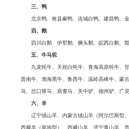
三、鸭
北京鸭、攸县麻鸭、连城白鸭、建昌鸭、金定
四、鹅
四川白鹅、伊犁鹅、狮头鹅、皖西白鹅、豁眼
五、牛马驼
九龙牦牛、天祝白牦牛、青海高原牦牛、甘南
晋南牛、渤海黑牛、鲁西牛、温岭高峰牛、蒙
马、岔口驿马、焉耆马、关中驴、德州驴、广
六、羊
辽宁绒山羊、内蒙古绒山羊（阿尔巴斯型、阿
西藏羊（草地型）、西藏山羊、济宁青山羊、