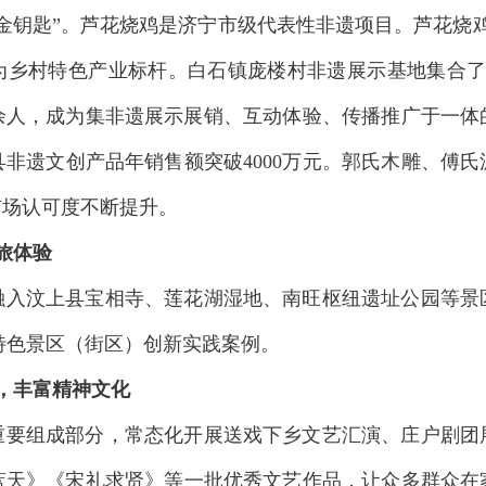
钥匙”。芦花烧鸡是济宁市级代表性非遗项目。芦花烧鸡非
为乡村特色产业标杆。白石镇庞楼村非遗展示基地集合了木
00余人，成为集非遗展示展销、互动体验、传播推广于一
非遗文创产品年销售额突破4000万元。郭氏木雕、傅
市场认可度不断提升。
旅体验
融入汶上县宝相寺、莲花湖湿地、南旺枢纽遗址公园等景
遗特色景区（街区）创新实践案例。
活，丰富精神文化
重要组成部分，常态化开展送戏下乡文艺汇演、庄户剧团
蓝天》《宋礼求贤》等一批优秀文艺作品，让众多群众在