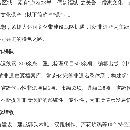
心区域，素有“京杭水脊、儒韵福城”之美誉。儒家文化、
文化遗产（以下简称“非遗”）。
想，紧抓大运河文化带建设战略机遇，以“非遗+”为主
协同并进的特色之路。
作梯队
遗线索1300余条，重点梳理项目600余项，编纂出版《
的非遗资源档案库。常态化完善非遗名录体系，构建起“
省级代表性非遗项目6项、市级33项、县级138项；省级代
，不断提升非遗保护的系统性、专业性，为非遗传承发展
众增收
建设，建成郭氏木雕、汉服制作、芦花烧鸡等10个特色工