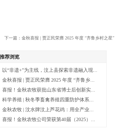
下一篇：金秋喜报 | 贾正民荣膺 2025 年度 “齐鲁乡村之星”
推荐浏览
以“非遗+”为主线，汶上县探索非遗融入现代生活发展新路径
金秋喜报 | 贾正民荣膺 2025 年度 “齐鲁乡村之星”
喜报！金秋农牧获批山东省博士后创新实践基地，高层次创新再添新平台！
科学养殖 | 秋冬季畜禽养殖四重防护体系：环境、营养、健康与操作
金秋农牧 | 汶水牌汶上芦花鸡：用全产业链的严苛守护，重新定义餐桌安全
喜报！金秋农牧公司荣获第40届（2025）山东畜牧业博览会优质畜产品金奖