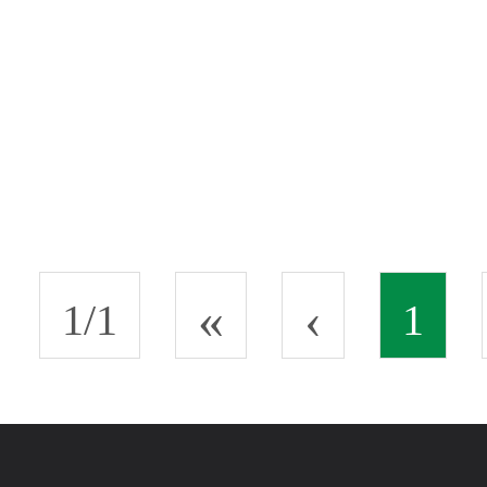
«
‹
1/1
1