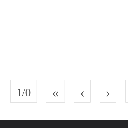
«
‹
›
1/0