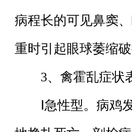
病程长的可见鼻窦、
重时引起眼球萎缩破
3、禽霍乱症状
Ⅰ急性型。病鸡