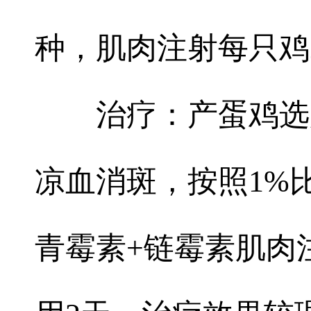
种，肌肉注射每只鸡
治疗：产蛋鸡选
凉血消斑，按照1%比
青霉素+链霉素肌肉注