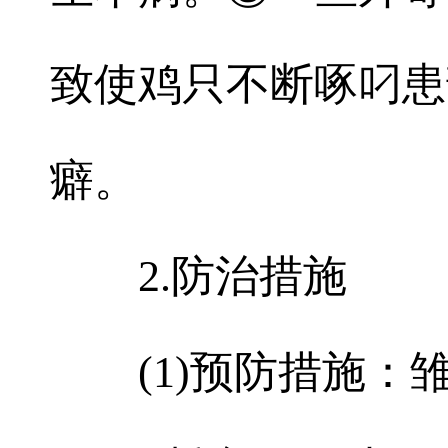
致使鸡只不断啄叼患
癖。
2.防治措施
(1)预防措施：雏鸡